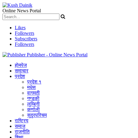
Online News Portal
Likes
Followers
Subscribers
Followers
Publisher - Online News Portal
होमपेज
समाचार
प्रदेश
प्रदेश १
मधेस
वागमती
गण्डकी
लुम्बिनी
कर्णाली
सुदुरपस्चिम
राष्ट्रिय
समाज
राजनीति
शिक्षा