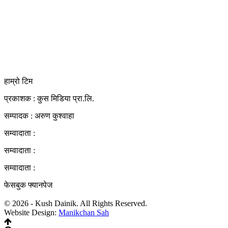
कुस मिडिया प्रा‍.लि.
दर्ता नं. २८३५४५/०७८/०७९
कलैया उपमहानगरपालिका-२३, बारा
बारा 44400
kushdainik@gmail.com
+977-9855034640
http://kushdainik.com/
हाम्रो टिम
प्रकाशक : कुस मिडिया प्रा‍.लि.
सम्पादक : अरुण कुश्वाहा
सम्वादाता :
सम्वादाता :
सम्वादाता :
फेसबुक फ्यानपेज
© 2026 - Kush Dainik. All Rights Reserved.
Website Design:
Manikchan Sah