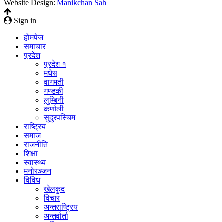
Website Design:
Manikchan Sah
Sign in
होमपेज
समाचार
प्रदेश
प्रदेश १
मधेस
वागमती
गण्डकी
लुम्बिनी
कर्णाली
सुदुरपस्चिम
राष्ट्रिय
समाज
राजनीति
शिक्षा
स्वास्थ्य
मनोरञ्जन
विविध
खेलकुद
विचार
अन्तराष्ट्रिय
अन्तर्वार्ता