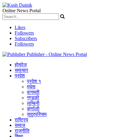
Online News Portal
Likes
Followers
Subscribers
Followers
Publisher - Online News Portal
होमपेज
समाचार
प्रदेश
प्रदेश १
मधेस
वागमती
गण्डकी
लुम्बिनी
कर्णाली
सुदुरपस्चिम
राष्ट्रिय
समाज
राजनीति
शिक्षा