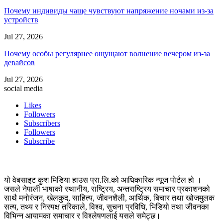
Почему индивиды чаще чувствуют напряжение ночами из-за
устройств
Jul 27, 2026
Почему особы регулярнее ощущают волнение вечером из-за
девайсов
Jul 27, 2026
social media
Likes
Followers
Subscribers
Followers
Subscribe
यो वेबसाइट कुश मिडिया हाउस प्रा.लि.को आधिकारिक न्यूज पोर्टल हो ।
जसले नेपाली भाषाको स्थानीय, राष्ट्रिय, अन्तराष्ट्रिय समाचार प्रकाशनको
साथै मनोरंजन, खेलकुद, साहित्य, जीवनशैली, आर्थिक, बिचार तथा खोजमुलक
सत्य, तथ्य र निस्पक्ष तरिकाले, विश्व, सुचना प्रविधि, भिडियो तथा जीवनका
विभिन्न आयामका समाचार र विश्लेषणलाई यसले समेट्छ।