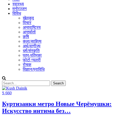
स्वास्थ्य
मनोरञ्जन
विविध
खेलकुद
विचार
अन्तराष्ट्रिय
अन्तर्वार्ता
कृषि
कला/साहित्य
अर्थ/वाणीज्य
धर्म/संस्कृति
पत्र-पत्रिका
फोटो ग्यलरी
रोचक
विज्ञान/प्राविधि
S 660
Куртизанки метро Новые Черёмушки:
Искусство интима без…