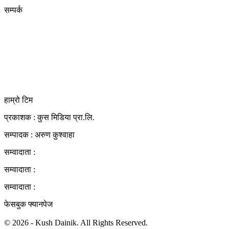
सम्पर्क
कुस मिडिया प्रा‍.लि.
दर्ता नं. २८३५४५/०७८/०७९
कलैया उपमहानगरपालिका-२३, बारा
बारा 44400
kushdainik@gmail.com
+977-9855034640
http://kushdainik.com/
हाम्रो टिम
प्रकाशक : कुस मिडिया प्रा‍.लि.
सम्पादक : अरुण कुश्वाहा
सम्वादाता :
सम्वादाता :
सम्वादाता :
फेसबुक फ्यानपेज
© 2026 - Kush Dainik. All Rights Reserved.