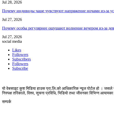
Jul 28, 2026
Почему индивиды чаще чувствуют напряжение ночами из-за ус
Jul 27, 2026
Почему особы регулярнее ощущают волнение вечером из-за де
Jul 27, 2026
social media
Likes
Followers
Subscribers
Followers
Subscribe
यो वेबसाइट कुश मिडिया हाउस प्रा.लि.को आधिकारिक न्यूज पोर्टल हो । जसले न
निस्पक्ष तरिकाले, विश्व, सुचना प्रविधि, भिडियो तथा जीवनका विभिन्न आयाम
सम्पर्क
कुस मिडिया प्रा‍.लि.