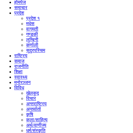
होमपेज
समाचार
प्रदेश
प्रदेश १
मधेस
वागमती
गण्डकी
लुम्बिनी
कर्णाली
सुदुरपस्चिम
राष्ट्रिय
समाज
राजनीति
शिक्षा
स्वास्थ्य
मनोरञ्जन
विविध
खेलकुद
विचार
अन्तराष्ट्रिय
अन्तर्वार्ता
कृषि
कला/साहित्य
अर्थ/वाणीज्य
धर्म/संस्कृति