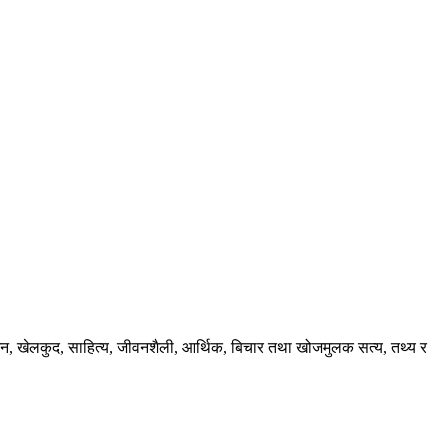
ंजन, खेलकुद, साहित्य, जीवनशैली, आर्थिक, बिचार तथा खोजमुलक सत्य, तथ्य र