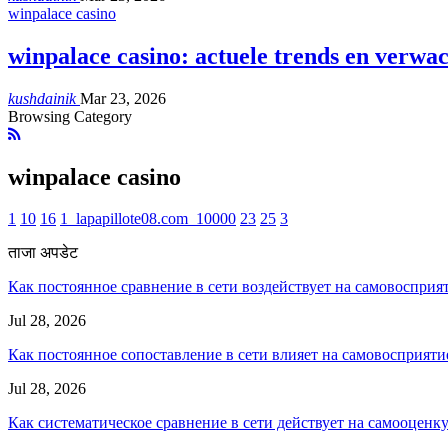
winpalace casino
winpalace casino: actuele trends en verw
kushdainik
Mar 23, 2026
Browsing Category
winpalace casino
1
10
16
1_lapapillote08.com_10000
23
25
3
ताजा अपडेट
Как постоянное сравнение в сети воздействует на самовосприя
Jul 28, 2026
Как постоянное сопоставление в сети влияет на самовосприяти
Jul 28, 2026
Как систематическое сравнение в сети действует на самооценк